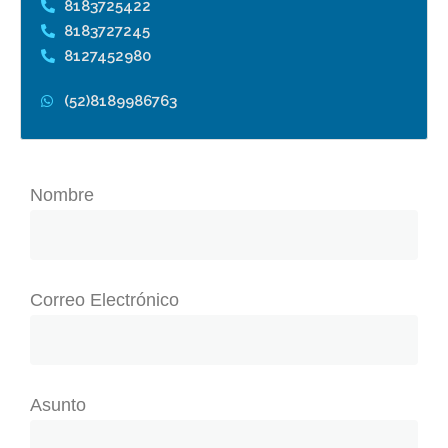
8183725422
8183727245
8127452980
(52)8189986763
Nombre
Correo Electrónico
Asunto