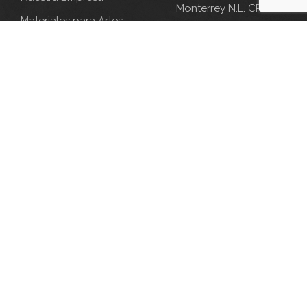
Monterrey N.L. CP:
Materiales para Artes
64000
Gráficas
Cintas Adhesivas
Especiales
Materiales Especiales
Contacto
CONTACTO
Correo
info@cyen.com.mx
WhatsApp
(52)8189986763